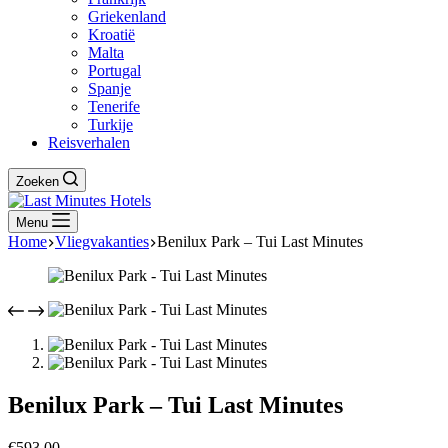
Griekenland
Kroatië
Malta
Portugal
Spanje
Tenerife
Turkije
Reisverhalen
Zoeken
Menu
Home
Vliegvakanties
Benilux Park – Tui Last Minutes
Benilux Park – Tui Last Minutes
€
593,00