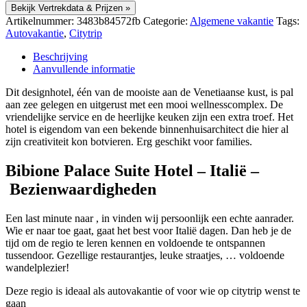
Bekijk Vertrekdata & Prijzen »
Artikelnummer:
3483b84572fb
Categorie:
Algemene vakantie
Tags:
Autovakantie
,
Citytrip
Beschrijving
Aanvullende informatie
Dit designhotel, één van de mooiste aan de Venetiaanse kust, is pal
aan zee gelegen en uitgerust met een mooi wellnesscomplex. De
vriendelijke service en de heerlijke keuken zijn een extra troef. Het
hotel is eigendom van een bekende binnenhuisarchitect die hier al
zijn creativiteit kon botvieren. Erg geschikt voor families.
Bibione Palace Suite Hotel – Italië –
Bezienwaardigheden
Een last minute naar , in vinden wij persoonlijk een echte aanrader.
Wie er naar toe gaat, gaat het best voor Italië dagen. Dan heb je de
tijd om de regio te leren kennen en voldoende te ontspannen
tussendoor. Gezellige restaurantjes, leuke straatjes, … voldoende
wandelplezier!
Deze regio is ideaal als autovakantie of voor wie op citytrip wenst te
gaan