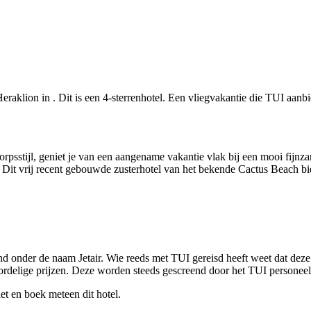
raklion in . Dit is een 4-sterrenhotel. Een vliegvakantie die TUI aanbie
rpsstijl, geniet je van een aangename vakantie vlak bij een mooi fijnza
Dit vrij recent gebouwde zusterhotel van het bekende Cactus Beach bie
d onder de naam Jetair. Wie reeds met TUI gereisd heeft weet dat deze r
voordelige prijzen. Deze worden steeds gescreend door het TUI personee
et en boek meteen dit hotel.