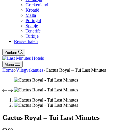
Griekenland
Kroatië
Malta
Portugal
Spanje
Tenerife
Turkije
Reisverhalen
Zoeken
Menu
Home
Vliegvakanties
Cactus Royal – Tui Last Minutes
Cactus Royal – Tui Last Minutes
€
0,00