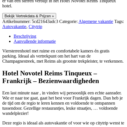
er van een sterren verblijf in het Hotel Novotel Reims Tinqueux
hotel.
Bekijk Vertrekdata & Prijzen »
Artikelnummer:
5cd21643adc3
Categorie:
Algemene vakantie
Tags:
Autovakantie
,
Citytrip
Beschrijving
Aanvullende informatie
Viersterrenhotel met ruime en comfortabele kamers én gratis
parking. Ideaal als vertrekpunt om het hart van de
Champagnestreek, met Reims als grootste trekpleister, te verkennen.
Hotel Novotel Reims Tinqueux –
Frankrijk – Bezienwaardigheden
Een last minute naar , in vinden wij persoonlijk een echte aanrader.
Wie er naar toe gaat, gaat het best voor Frankrijk dagen. Dan heb je
de tijd om de regio te leren kennen en voldoende te ontspannen
tussendoor. Gezellige restaurantjes, leuke straatjes, … voldoende
wandelplezier!
Deze regio is ideaal als autovakantie of voor wie op citytrip wenst te