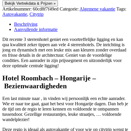
Bekijk Vertrekdata & Prijzen »
Artikelnummer:
60cd8f7f49ed
Categorie:
Algemene vakantie
Tags:
Autovakantie
,
Citytrip
Beschrijving
Aanvullende informatie
Dit recente 3 sterrenhotel geniet een voortreffelijke ligging en kan
qua kwaliteit zeker tippen aan vele 4 sterrenhotels. De inrichting is
jong en dynamisch met een leuke mix aan kleuren zonder overdaad
en frisse details in de architectuur. Geniet van de voordelige
condities. Een aanrader in zijn prijssegment en uitzonderlijk voor
deze optimale centrale ligging!
Hotel Roombach – Hongarije –
Bezienwaardigheden
Een last minute naar , in vinden wij persoonlijk een echte aanrader.
Wie er naar toe gaat, gaat het best voor Hongarije dagen. Dan heb je
de tijd om de regio te leren kennen en voldoende te ontspannen
tussendoor. Gezellige restaurantjes, leuke straatjes, … voldoende
wandelplezier!
Deze regio is ideaal als autovakantie of voor wie op citytrip wenst te