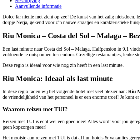
Beschrijving
Aanvullende informatie
Dolce far niente met zicht op zee! De kunst van het zalig nietsdoen, lee
dorpje Nerja, gekend voor z’n nauwe straatjes en karakteristieke huisj
Riu Monica – Costa del Sol – Malaga – B
Een last minute naar Costa del Sol – Malaga, Halfpension in 9.1 vinden
voldoende te ontspannen tussendoor. Gezellige restaurantjes, leuke s
Deze regio is ideaal voor wie nog zin heeft in een last minute.
Riu Monica: Ideaal als last minute
In deze regio raden wij het volgende hotel met veel plezier aan:
Riu 
de vriendelijkheid van het personeel is er een enorme troef! Je kunt er
Waarom reizen met TUI?
Reizen met TUI is echt wel een goed idee! Alles wordt voor jou gerege
geen kopzorgen meer!
Het mooiste aan reizen met TUI is dat al hun hotels & vakanties ger