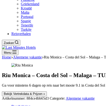
Griekenland
Kroatië
Malta
Portugal
Spanje
Tenerife
Turkije
Reisverhalen
Zoeken
Menu
Home
Algemene vakantie
Riu Monica – Costa del Sol – Malaga – 
Riu Monica – Costa del Sol – Malaga – TU
Ga voor minstens 6 dagen op reis naar het mooie 9.1 in Costa del Sol 
Bekijk Vertrekdata & Prijzen »
Artikelnummer:
884ce4bb65d3
Categorie:
Algemene vakantie