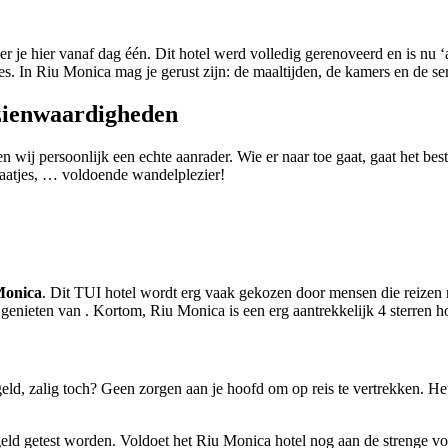
r je hier vanaf dag één. Dit hotel werd volledig gerenoveerd en is nu ‘adul
es. In Riu Monica mag je gerust zijn: de maaltijden, de kamers en de serv
ezienwaardigheden
 wij persoonlijk een echte aanrader. Wie er naar toe gaat, gaat het bes
traatjes, … voldoende wandelplezier!
Monica
. Dit TUI hotel wordt erg vaak gekozen door mensen die reizen m
 genieten van . Kortom, Riu Monica is een erg aantrekkelijk 4 sterren ho
ld, zalig toch? Geen zorgen aan je hoofd om op reis te vertrekken. Het
egeld getest worden. Voldoet het Riu Monica hotel nog aan de strenge