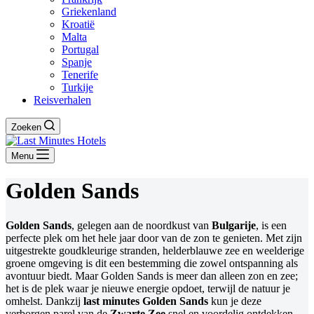
Griekenland
Kroatië
Malta
Portugal
Spanje
Tenerife
Turkije
Reisverhalen
Zoeken
Menu
Golden Sands
Golden Sands
, gelegen aan de noordkust van
Bulgarije
, is een
perfecte plek om het hele jaar door van de zon te genieten. Met zijn
uitgestrekte goudkleurige stranden, helderblauwe zee en weelderige
groene omgeving is dit een bestemming die zowel ontspanning als
avontuur biedt. Maar Golden Sands is meer dan alleen zon en zee;
het is de plek waar je nieuwe energie opdoet, terwijl de natuur je
omhelst. Dankzij
last minutes Golden Sands
kun je deze
verborgen parel van de
Zwarte Zee
snel en voordelig ontdekken.