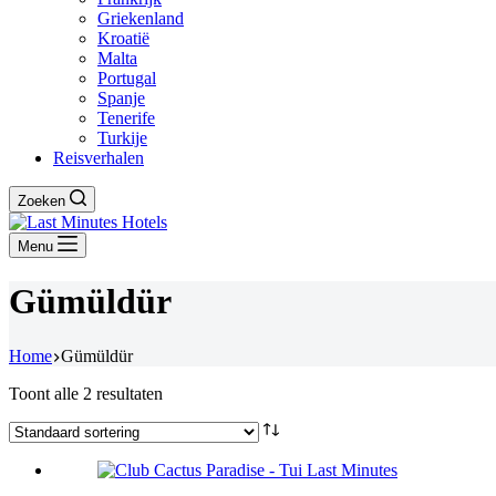
Griekenland
Kroatië
Malta
Portugal
Spanje
Tenerife
Turkije
Reisverhalen
Zoeken
Menu
Gümüldür
Home
Gümüldür
Toont alle 2 resultaten