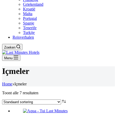
Griekenland
Kroatië
Malta
Portugal
Spanje
Tenerife
Turkije
Reisverhalen
Zoeken
Menu
Içmeler
Home
Içmeler
Toont alle 7 resultaten