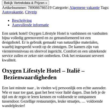
Bekijk Vertrekdata & Prijzen »
Artikelnummer:
789086786519
Categorie:
Algemene vakantie
Tags:
Autovakantie
,
Citytrip
Beschrijving
Aanvullende informatie
Een uniek hotel! Oxygen Lifestyle Hotel is vanbinnen en vanbuiten
bijna volledig gerenoveerd en zo getransformeerd tot een
designhotel. Er is gebruik gemaakt van natuurlijke materialen,
waarbij ingespeeld wordt op de zintuigen. De kamers zijn van
viersterrenniveau en sfeervol ingericht. Comfort en een uitstekende
service zullen er zeker niet ontbreken. Ook het restaurant serveert
kwaliteit.
Oxygen Lifestyle Hotel – Italië –
Bezienwaardigheden
Een last minute naar , in vinden wij persoonlijk een echte aanrader.
Wie er naar toe gaat, gaat het best voor Italië dagen. Dan heb je de
tijd om de regio te leren kennen en voldoende te ontspannen
tussendoor. Gezellige restaurantjes, leuke straatjes, … voldoende
wandelplezier!